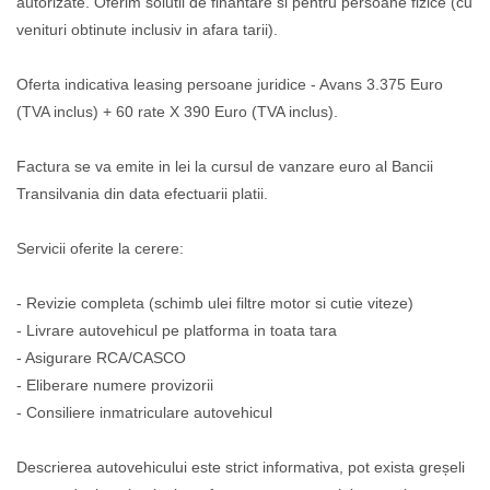
autorizate. Oferim solutii de finantare si pentru persoane fizice (cu
venituri obtinute inclusiv in afara tarii).
Oferta indicativa leasing persoane juridice - Avans 3.375 Euro
(TVA inclus) + 60 rate X 390 Euro (TVA inclus).
Factura se va emite in lei la cursul de vanzare euro al Bancii
Transilvania din data efectuarii platii.
Servicii oferite la cerere:
- Revizie completa (schimb ulei filtre motor si cutie viteze)
- Livrare autovehicul pe platforma in toata tara
- Asigurare RCA/CASCO
- Eliberare numere provizorii
- Consiliere inmatriculare autovehicul
Descrierea autovehicului este strict informativa, pot exista greșeli