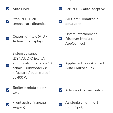
Auto Hold
Faruri LED auto-adaptive
Stopuri LED cu
Air Care Climatronic
semnalizare dinamica
doua zone
Sistem infotainment
Ceasuri digitale (AID -
Discover Media cu
Active Info display)
AppConnect
Sistem de sunet
„DYNAUDIO Excite”/
amplificator digital cu 10
Apple CarPlay / Android
canale / subwoofer / 8
Auto / Mirror Link
difuzoare / putere totală
de 400 W
Tapiterie mixta piele /
Adaptive Cruise Control
textil
Front assist (franeaza
Asistenta unghi mort
singura)
(Blind Spot)