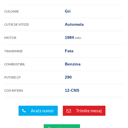
Gri
CULOARE
Automata
CUTIE DE VITEZE
1984
MOTOR
cmc
Fata
TRANSMISIE
Benzina
COMBUSTIBIL
290
PUTERE CP
12-CNS
COD INTERN
Arată număr
Trimite mesaj