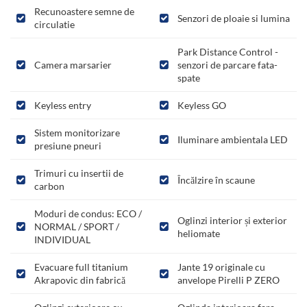
Recunoastere semne de
Senzori de ploaie si lumina
circulatie
Park Distance Control -
Camera marsarier
senzori de parcare fata-
spate
Keyless entry
Keyless GO
Sistem monitorizare
Iluminare ambientala LED
presiune pneuri
Trimuri cu insertii de
Încălzire în scaune
carbon
Moduri de condus: ECO /
Oglinzi interior și exterior
NORMAL / SPORT /
heliomate
INDIVIDUAL
Evacuare full titanium
Jante 19 originale cu
Akrapovic din fabrică
anvelope Pirelli P ZERO