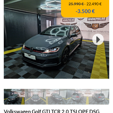
25.990 €
-
22.490 €
-3.500 €
Volkswagen Golf GTI TCR 2.0 TSI OPF DSG