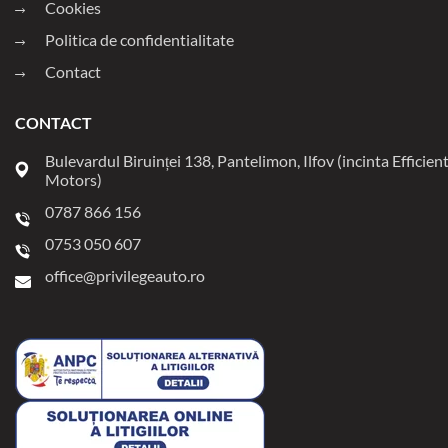
Cookies
Politica de confidentialitate
Contact
CONTACT
Bulevardul Biruinței 138, Pantelimon, Ilfov (incinta Efficien
Motors)
0787 866 156
0753 050 607
office@privilegeauto.ro