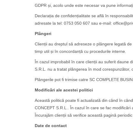
GDPR și, acolo unde este necesar va pune informațiil
Declarația de confidențialitate se află în responsa
adresate la tel: 0753 050 607 sau e-mail: office@pri
Plângeri
Clienții au dreptul să adreseze o plângere legată de 
timp util și în concordanță cu procedurile interne.
În cazul improbabil în care clienții au suferit dau
S.R.L. nu a tratat plângerea în mod corespunzător, cli
Plângerile pot fi trimise catre SC COMPLETE BUSIN
Modificări ale acestei politici
Această politică poate fi actualizată din când în câ
CONCEPT S.R.L.. În cazul în care se fac modificări ale 
Încurajăm clienții să verifice această pagină periodic 
Date de contact