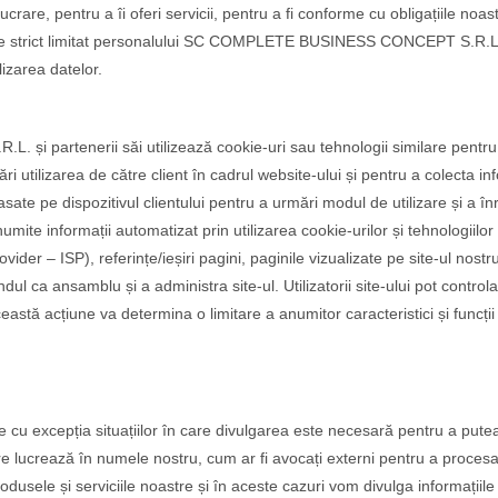
crare, pentru a îi oferi servicii, pentru a fi conforme cu obligațiile noa
e strict limitat personalului SC COMPLETE BUSINESS CONCEPT S.R.L., fi
lizarea datelor.
artenerii săi utilizează cookie-uri sau tehnologii similare pentru a 
ri utilizarea de către client în cadrul website-ului și pentru a colecta in
lasate pe dispozitivul clientului pentru a urmări modul de utilizare și a î
mite informații automatizat prin utilizarea cookie-urilor și tehnologiilor
vider – ISP), referințe/ieșiri pagini, paginile vizualizate pe site-ul nos
dul ca ansamblu și a administra site-ul. Utilizatorii site-ului pot controla
astă acțiune va determina o limitare a anumitor caracteristici și funcții î
.
e cu excepția situațiilor în care divulgarea este necesară pentru a put
are lucrează în numele nostru, cum ar fi avocați externi pentru a proce
produsele și serviciile noastre și în aceste cazuri vom divulga informațiil