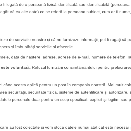
i legată de o persoană fizică identificată sau identificabilă (persoana s
în legătură cu alte date) ce se referă la persoana subiect, cum ar fi nu
cieze de serviciile noastre și să ne furnizeze informații, pot fi rugați s
și îmbunătăți serviciile și afacerile.
mele, data de naștere, adrese, adrese de e-mail, numere de telefon, n
este voluntară.
Refuzul furnizării consimțământului pentru prelucrar
 când acesta aplică pentru un post în compania noastră. Mai mult cole
area securității, securitate fizică, sisteme de autentificare și autorizare,
datele personale doar pentru un scop specificat, explicit și legitim sau p
care au fost colectate și vom stoca datele numai atât cât este necesar p