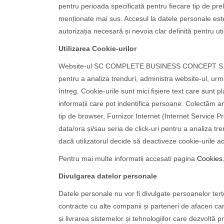
pentru perioada specificată pentru fiecare tip de prelu
menționate mai sus. Accesul la datele personale est
autorizația necesară și nevoia clar definită pentru uti
Utilizarea Cookie-urilor
Website-ul SC COMPLETE BUSINESS CONCEPT S.R.L. și p
pentru a analiza trenduri, administra website-ul, urmă
întreg. Cookie-urile sunt mici fișiere text care sunt p
informații care pot indentifica persoane. Colectăm anu
tip de browser, Furnizor Internet (Internet Service Pro
data/ora și/sau seria de click-uri pentru a analiza tren
dacă utilizatorul decide să deactiveze cookie-urile ace
Pentru mai multe informatii accesati pagina
Cookies
Divulgarea datelor personale
Datele personale nu vor fi divulgate persoanelor terț
contracte cu alte companii și parteneri de afaceri c
și livrarea sistemelor și tehnologiilor care dezvoltă 