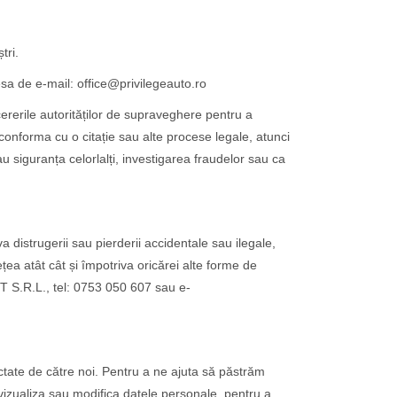
tri.
esa de e-mail: office@privilegeauto.ro
erile autorităților de supraveghere pentru a
nforma cu o citație sau alte procese legale, atunci
 siguranța celorlalți, investigarea fraudelor sau ca
distrugerii sau pierderii accidentale sau ilegale,
ea atât cât și împotriva oricărei alte forme de
 S.R.L., tel: 0753 050 607 sau e-
lectate de către noi. Pentru a ne ajuta să păstrăm
izualiza sau modifica datele personale, pentru a