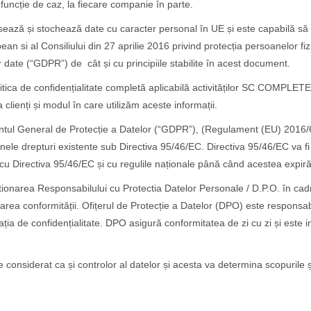
 funcție de caz, la fiecare companie în parte.
și stochează date cu caracter personal în UE și este capabilă să 
 si al Consiliului din 27 aprilie 2016 privind protecția persoanelor fiz
or date (“GDPR”) de cât și cu principiile stabilite în acest document.
politica de confidențialitate completă aplicabilă activităților SC COM
 clienți și modul în care utilizăm aceste informații.
tul General de Protecție a Datelor (“GDPR”), (Regulament (EU) 2016/67
unele drepturi existente sub Directiva 95/46/EC. Directiva 95/46/EC va f
cu Directiva 95/46/EC și cu regulile naționale până când acestea expir
 gestionarea Responsabilului cu Protectia Datelor Personale / D.P.O.
area conformității. Ofițerul de Protecție a Datelor (DPO) este responsab
rația de confidențialitate. DPO asigură conformitatea de zi cu zi și este 
erat ca și controlor al datelor și acesta va determina scopurile și