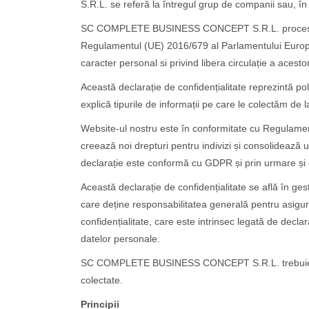
S.R.L. se referă la întregul grup de companii sau, în
SC COMPLETE BUSINESS CONCEPT S.R.L. procesează 
Regulamentul (UE) 2016/679 al Parlamentului European
caracter personal si privind libera circulație a acest
Această declarație de confidențialitate reprezintă 
explică tipurile de informații pe care le colectăm de la
Website-ul nostru este în conformitate cu Regulamen
creează noi drepturi pentru indivizi și consolidează 
declarație este conformă cu GDPR și prin urmare și 
Această declarație de confidențialitate se află în
care deține responsabilitatea generală pentru asigur
confidențialitate, care este intrinsec legată de decla
datelor personale.
SC COMPLETE BUSINESS CONCEPT S.R.L. trebuie consid
colectate.
Principii