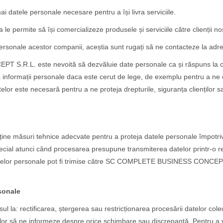
ai datele personale necesare pentru a își livra serviciile.
e permite să își comercializeze produsele și serviciile către clienții noș
personale acestor companii, aceștia sunt rugați să ne contacteze la adr
.R.L. este nevoită să dezvăluie date personale ca și răspuns la cer
nformații personale daca este cerut de lege, de exemplu pentru a ne co
r este necesară pentru a ne proteja drepturile, siguranța clienților sau
ne măsuri tehnice adecvate pentru a proteja datele personale împotriva 
ecial atunci când procesarea presupune transmiterea datelor printr-o reț
 datelor personale pot fi trimise către SC COMPLETE BUSINESS CONCEPT
rsonale
sul la: rectificarea, ștergerea sau restricționarea procesării datelor co
ilor să ne informeze despre orice schimbare sau discrepanță. Pentru a v