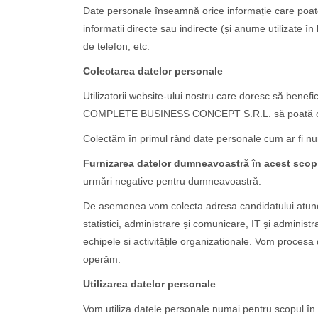
Date personale înseamnă orice informație care poate f
informații directe sau indirecte (și anume utilizate 
de telefon, etc.
Colectarea datelor personale
Utilizatorii website-ului nostru care doresc să benefi
COMPLETE BUSINESS CONCEPT S.R.L. să poată opera 
Colectăm în primul rând date personale cum ar fi nu
Furnizarea datelor dumneavoastră în acest scop 
urmări negative pentru dumneavoastră.
De asemenea vom colecta adresa candidatului atunci
statistici, administrare și comunicare, IT și administr
echipele și activitățile organizaționale. Vom procesa 
operăm.
Utilizarea datelor personale
Vom utiliza datele personale numai pentru scopul în 