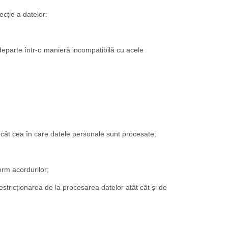
ție a datelor:
 departe într-o manieră incompatibilă cu acele
ecât cea în care datele personale sunt procesate;
orm acordurilor;
estricționarea de la procesarea datelor atât cât și de