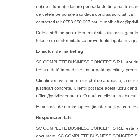
obține informații despre perioada de timp pentru 
de datele personale sau dacă doriți să solicitați vă 
contactați tel: 0753 050 607 sau e-mail: office@privi
Datele strânse prin intermediul site-ului privilegeauto
folosite în conformitate cu prevederile legale în vigo
E-mailuri de marketing
SC COMPLETE BUSINESS CONCEPT S.R.L. are dreptul s
trebuie dată în mod liber, informată specific și preci
Clienții vor avea mereu dreptul de a obiecta, la cerer
justificări concrete. Clienții pot face acest lucru dâ
office@privilegeauto.ro. O dată ce clientul a obiectat
E-mailurile de marketing conțin informații pe care le 
Responsabilitate
SC COMPLETE BUSINESS CONCEPT S.R.L. este responsa
document. SC COMPLETE BUSINESS CONCEPT S.R.L. va m