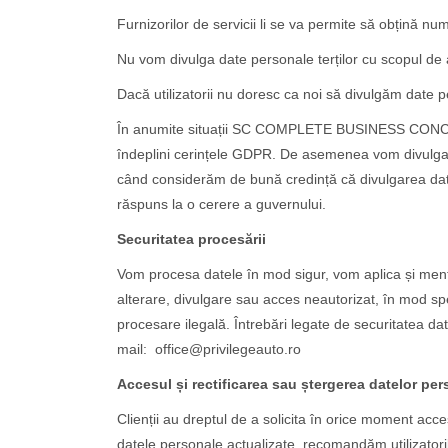
Furnizorilor de servicii li se va permite să obțină num
Nu vom divulga date personale terților cu scopul de a l
Dacă utilizatorii nu doresc ca noi să divulgăm date 
În anumite situații SC COMPLETE BUSINESS CONCEPT S
îndeplini cerințele GDPR. De asemenea vom divulga i
când considerăm de bună credință că divulgarea datelo
răspuns la o cerere a guvernului.
Securitatea procesării
Vom procesa datele în mod sigur, vom aplica și menți
alterare, divulgare sau acces neautorizat, în mod sp
procesare ilegală. Întrebări legate de securitatea
mail: office@privilegeauto.ro
Accesul și rectificarea sau ștergerea datelor pe
Clienții au dreptul de a solicita în orice moment acce
datele personale actualizate, recomandăm utilizator