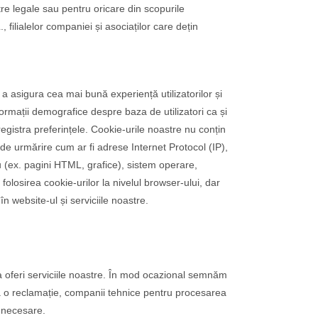
stre legale sau pentru oricare din scopurile
lialelor companiei și asociaților care dețin
asigura cea mai bună experiență utilizatorilor și
formații demografice despre baza de utilizatori ca și
nregistra preferințele. Cookie-urile noastre nu conțin
 de urmărire cum ar fi adrese Internet Protocol (IP),
tru (ex. pagini HTML, grafice), sistem operare,
 folosirea cookie-urilor la nivelul browser-ului, dar
n website-ul și serviciile noastre.
ea oferi serviciile noastre. În mod ocazional semnăm
sa o reclamație, companii tehnice pentru procesarea
e necesare.