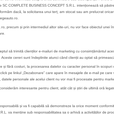
care SC COMPLETE BUSINESS CONCEPT S.R.L. intenționează să păstreze 
informăm dacă, la solicitarea unui terț, am stocat sau am prelucrat oric
legeauto.ro.
.ro, precum și prin intermediul altor site-uri, nu vor face obiectul unei în
are.
ă trimită clienților e-mailuri de marketing cu consimțământul aces
s. Aceste cereri sunt îndeplinite atunci când clienții au optat să primeas
e și fără costuri, la procesarea datelor cu caracter personal în scopuri 
nd click pe linkul „Dezabonare” care apare în mesajele de e-mail pe care 
, datele personale ale acelui client nu vor mai fi procesate pentru marke
considerăm interesante pentru client, atât cât și știri de ultimă oră legat
bilă și va fi capabilă să demonstreze la orice moment conformitatea 
enține sub responsabilitatea sa o arhivă a activităților de procesar