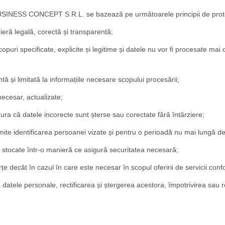
USINESS CONCEPT S.R.L. se bazează pe următoarele principii de protec
eră legală, corectă și transparentă;
puri specificate, explicite și legitime și datele nu vor fi procesate mai
ă și limitată la informațiile necesare scopului procesării;
necesar, actualizate;
ura că datele incorecte sunt șterse sau corectate fără întârziere;
rmite identificarea persoanei vizate și pentru o perioadă nu mai lungă d
și stocate într-o manieră ce asigură securitatea necesară;
rțe decât în cazul în care este necesar în scopul oferirii de servicii conf
 datele personale, rectificarea și ștergerea acestora, împotrivirea sau r