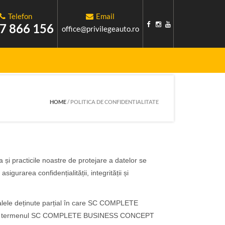
Telefon
Email
7 866 156
office@privilegeauto.ro
HOME
/
POLITICA DE CONFIDENTIALITATE
 practicile noastre de protejare a datelor se
gurarea confidențialității, integrității și
ialele deținute parțial în care SC COMPLETE
larații termenul SC COMPLETE BUSINESS CONCEPT