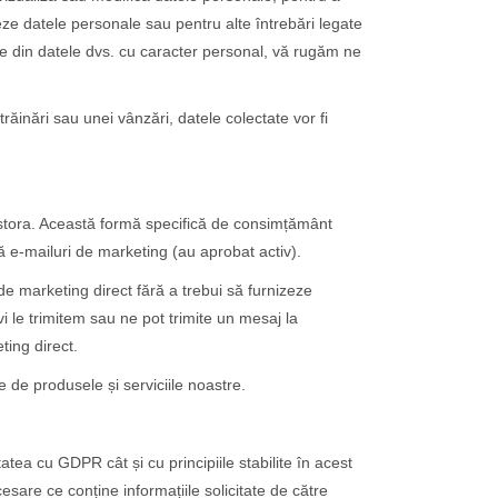
datele personale sau pentru alte întrebări legate
are din datele dvs. cu caracter personal, vă rugăm ne
trăinări sau unei vânzări, datele colectate vor fi
tora. Această formă specifică de consimțământ
că e-mailuri de marketing (au aprobat activ).
de marketing direct fără a trebui să furnizeze
vi le trimitem sau ne pot trimite un mesaj la
ting direct.
e de produsele și serviciile noastre.
cu GDPR cât și cu principiile stabilite în acest
e ce conține informațiile solicitate de către