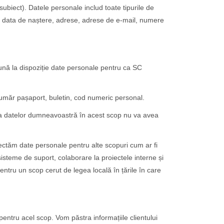
ubiect). Datele personale includ toate tipurile de
me, data de naștere, adrese, adrese de e-mail, numere
ă pună la dispoziție date personale pentru ca SC
umăr pașaport, buletin, cod numeric personal.
ea datelor dumneavoastră în acest scop nu va avea
ctăm date personale pentru alte scopuri cum ar fi
 sisteme de suport, colaborare la proiectele interne și
entru un scop cerut de legea locală în țările în care
entru acel scop. Vom păstra informațiile clientului