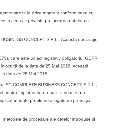
demonstreze la orice moment conformitatea cu
ice in ceea ce privește prelucrarea datelor cu
PLETE BUSINESS CONCEPT S.R.L.. Această declarație
9), care este un act legislativ obligatoriu. GDPR
i înlocuită de la data de 25 Mai 2018. Această
ă la data de 25 Mai 2018.
 în cadrul SC COMPLETE BUSINESS CONCEPT S.R.L.,
il pentru implementarea politicii noastre de
implicat în toate problemele legate de protecția
 metodele de procesare ale datelor introduse și