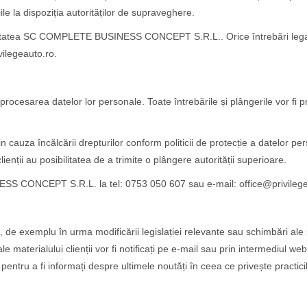
e la dispoziția autorităților de supraveghere.
bilitatea SC COMPLETE BUSINESS CONCEPT S.R.L.. Orice întrebări legate 
vilegeauto.ro.
procesarea datelor lor personale. Toate întrebările și plângerile vor fi 
ne din cauza încălcării drepturilor conform politicii de protecție a d
enții au posibilitatea de a trimite o plângere autorității superioare.
ESS CONCEPT S.R.L. la tel: 0753 050 607 sau e-mail: office@privilege
nd, de exemplu în urma modificării legislației relevante sau schimbări
materialului clienții vor fi notificați pe e-mail sau prin intermediul web
pentru a fi informați despre ultimele noutăți în ceea ce privește practici