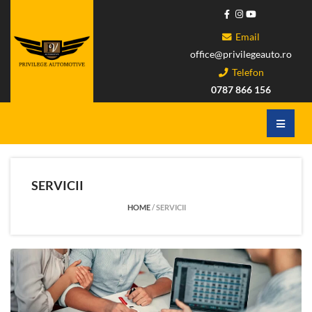
Email
office@privilegeauto.ro
Telefon
0787 866 156
SERVICII
HOME
/
SERVICII