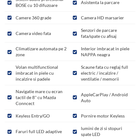
Asistenta la parcare
BOSE cu 10 difuzoare
Camere 360 grade
Camera HD marsarier
Senzori de parcare
Camera video fata
fata/spate cu afisaj
Climatizare automata pe 2
Interior imbracat in piele
zone
NAPPA neagra
Volan multifunctional
Scaune fata cu reglaj full
imbracat in piele cu
electric / incalzire /
incalzire si padele
ventilatie / memorii
Navigatie mare cu ecran
AppleCarPlay / Android
tactil de 8'' cu Mazda
Auto
Conncect
Keyless Entry/GO
Pornire motor Keyless
lumini de zi si stopuri
Faruri full LED adaptive
spate LED