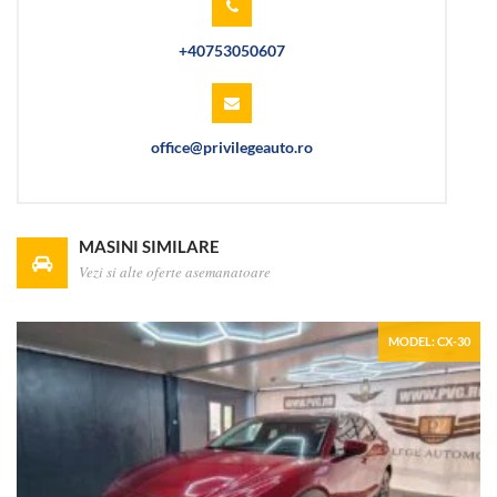
+40753050607
office@privilegeauto.ro
MASINI SIMILARE
Vezi si alte oferte asemanatoare
MODEL: CX-30