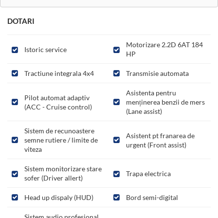
DOTARI
Motorizare 2.2D 6AT 184
Istoric service
HP
Tractiune integrala 4x4
Transmisie automata
Asistenta pentru
Pilot automat adaptiv
menținerea benzii de mers
(ACC - Cruise control)
(Lane assist)
Sistem de recunoastere
Asistent pt franarea de
semne rutiere / limite de
urgent (Front assist)
viteza
Sistem monitorizare stare
Trapa electrica
sofer (Driver allert)
Head up dispaly (HUD)
Bord semi-digital
Sistem audio profesional