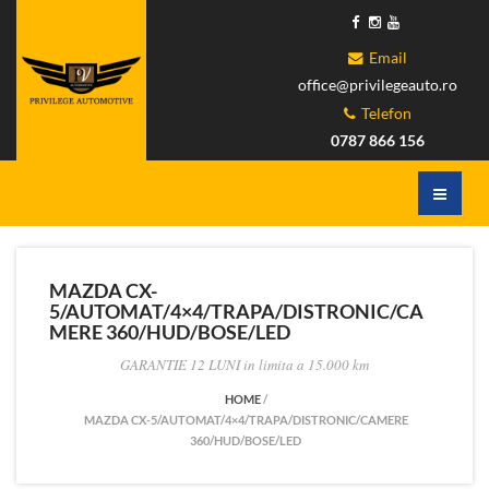
Email
office@privilegeauto.ro
Telefon
0787 866 156
MAZDA CX-
5/AUTOMAT/4×4/TRAPA/DISTRONIC/CA
MERE 360/HUD/BOSE/LED
GARANTIE 12 LUNI in limita a 15.000 km
HOME
/
MAZDA CX-5/AUTOMAT/4×4/TRAPA/DISTRONIC/CAMERE
360/HUD/BOSE/LED