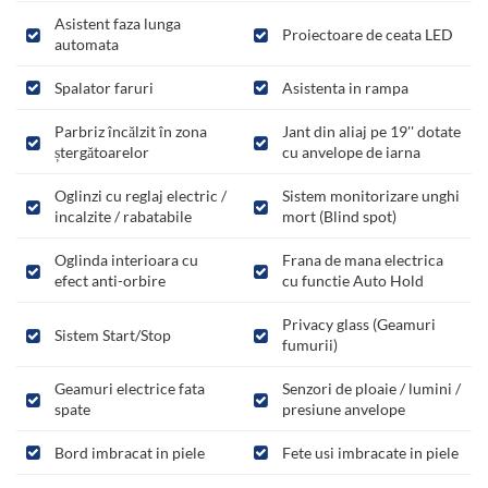
Asistent faza lunga
Proiectoare de ceata LED
automata
Spalator faruri
Asistenta in rampa
Parbriz încălzit în zona
Jant din aliaj pe 19'' dotate
ștergătoarelor
cu anvelope de iarna
Oglinzi cu reglaj electric /
Sistem monitorizare unghi
incalzite / rabatabile
mort (Blind spot)
Oglinda interioara cu
Frana de mana electrica
efect anti-orbire
cu functie Auto Hold
Privacy glass (Geamuri
Sistem Start/Stop
fumurii)
Geamuri electrice fata
Senzori de ploaie / lumini /
spate
presiune anvelope
Bord imbracat in piele
Fete usi imbracate in piele