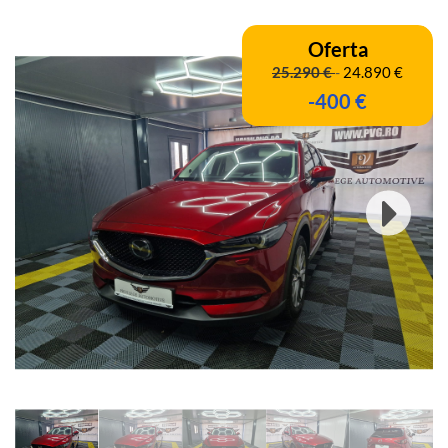
Oferta
25.290 €
-
24.890 €
-400 €