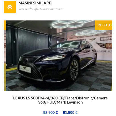
MASINI SIMILARE
Vezi si alte oferte asemanatoare
X
MODEL: LS
LEXUS LS 500H/4×4/360 CP/Trapa/Distronic/Camere
360/HUD/Mark Levinson
92.900 €
91.900 €