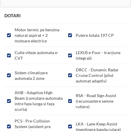
DOTARI
Motor termic pe benzina
natural aspirat + 2
Putere totala 197 CP
motoare electrice
Cutie viteze automata e-
LEXUS e-Four - tracțiune
CVT
integrală
DRCC - Dynamic Radar
Sistem climatizare
Cruise Control (pilot
automata 2 zone
automat adaptiv)
AHB - Adaptive High
RSA - Road Sign Assist
Beam (comutare automata
(recunoastere semne
intre faza lunga si faza
rutiere)
scurta)
PCS - Pre-Collision
LKA - Lane Keep Assist
System (asistent pre
(mentinere banda rulare)