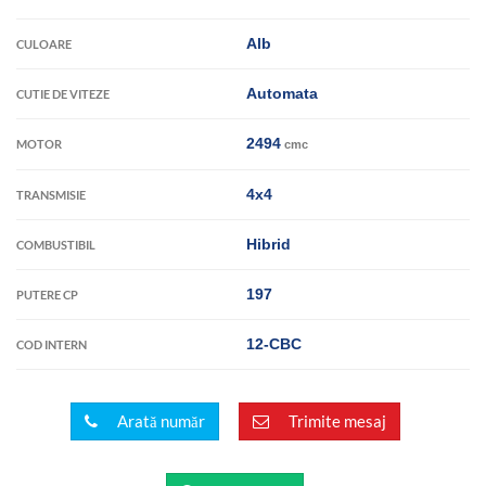
Alb
CULOARE
Automata
CUTIE DE VITEZE
2494
MOTOR
cmc
4x4
TRANSMISIE
Hibrid
COMBUSTIBIL
197
PUTERE CP
12-CBC
COD INTERN
Arată număr
Trimite mesaj