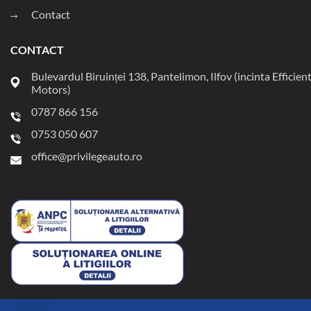
Contact
CONTACT
Bulevardul Biruinței 138, Pantelimon, Ilfov (incinta Efficien
Motors)
0787 866 156
0753 050 607
office@privilegeauto.ro