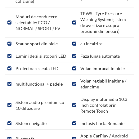
coliziune)
TPWS - Tyre Pressure
Moduri de conducere
Warning System (sistem
selectabile: ECO /
de avertizare asupra
NORMAL / SPORT / EV
presiunii din pneuri)
Scaune sport din piele
cu incalzire
Lumini de zi si stopuri LED
Faza lunga automata
Proiectoare ceata LED
Volan imbracat in piele
Volan reglabil inaltime /
multifunctional + padele
adancime
Display multimedia 10.3
Sistem audio premium cu
inch controlat prin
10 difuzoare
Remote Touch
Sistem navigatie
inclusiv harta Romaniei
Apple CarPlay / Android
Bluetooth