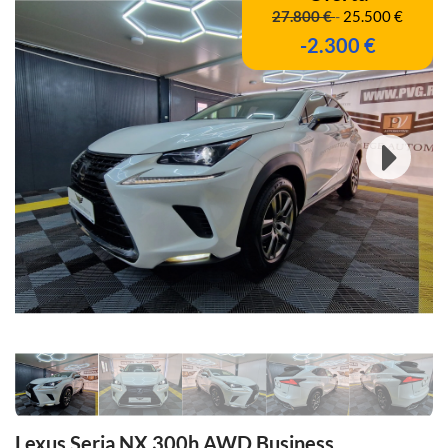
27.800 €
-
25.500 €
-2.300 €
Lexus Seria NX 300h AWD Business