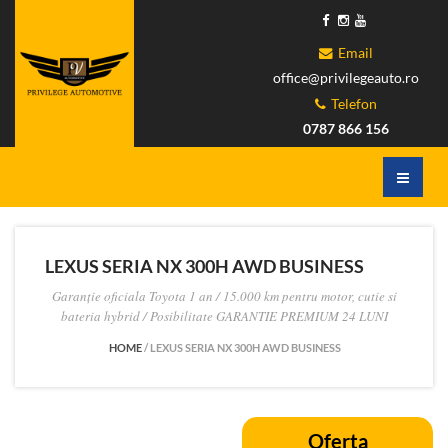
Email
office@privilegeauto.ro
Telefon
0787 866 156
LEXUS SERIA NX 300H AWD BUSINESS
Garanție oficiala Toyota 1 an / 15.000 km pentru motor, cutie si
bateria hybrid / Posibilitate GARANTIE PREMIUM 24 LUNI
HOME
/
LEXUS SERIA NX 300H AWD BUSINESS
Oferta