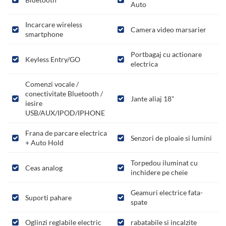
Auto
Incarcare wireless
Camera video marsarier
smartphone
Portbagaj cu actionare
Keyless Entry/GO
electrica
Comenzi vocale /
conectivitate Bluetooth /
Jante aliaj 18"
iesire
USB/AUX/IPOD/IPHONE
Frana de parcare electrica
Senzori de ploaie si lumini
+ Auto Hold
Torpedou iluminat cu
Ceas analog
inchidere pe cheie
Geamuri electrice fata-
Suporti pahare
spate
Oglinzi reglabile electric
rabatabile si incalzite